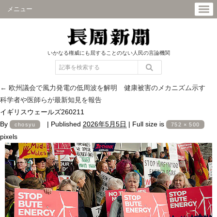
メニュー
いかなる権威にも屈することのない人民の言論機関
←
欧州議会で風力発電の低周波を解明 健康被害のメカニズム示す
科学者や医師らが最新知見を報告
イギリスウェールズ260211
By
|
Published
2026年5月5日
|
Full size is
chosyu
752 × 500
pixels