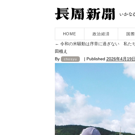
HOME
政治経済
国際
←
令和の米騒動は序章に過ぎない 私た
田植え
By
|
Published
2026年4月19
chosyu