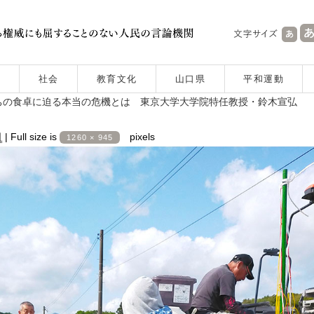
社会
教育文化
山口県
平和運動
ちの食卓に迫る本当の危機とは 東京大学大学院特任教授・鈴木宣弘
日
|
Full size is
pixels
1260 × 945