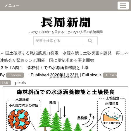
メニュー
いかなる権威にも屈することのない人民の言論機関
←
国土破壊する尾根筋風力発電 水源を潰し土砂災害を誘発 再エネ
連絡会が緊急シンポ開催 国に規制求める署名開始
３＠１A図１ 森林斜面での水源涵養機能と土壌
By
|
Published
2026年1月23日
|
Full size is
chosyu
1514 ×
pixels
1135