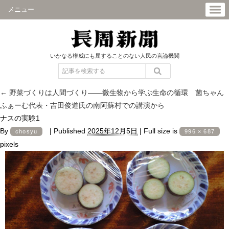
メニュー
いかなる権威にも屈することのない人民の言論機関
←
野菜づくりは人間づくり――微生物から学ぶ生命の循環 菌ちゃん
ふぁーむ代表・吉田俊道氏の南阿蘇村での講演から
ナスの実験1
By
|
Published
2025年12月5日
|
Full size is
chosyu
996 × 687
pixels