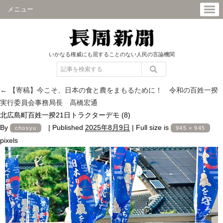
メニュー
いかなる権威にも屈することのない人民の言論機関
←
【寄稿】今こそ、日本の食と農をまもるために！ 令和の百姓一揆
実行委員会事務局長 高橋宏通
北広島町百姓一揆21日トラクターデモ (8)
By
|
Published
2025年8月9日
|
Full size is
chosyu
945 × 945
pixels