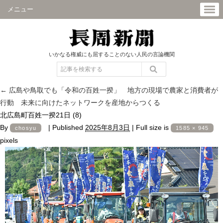
メニュー
いかなる権威にも屈することのない人民の言論機関
←
広島や鳥取でも「令和の百姓一揆」 地方の現場で農家と消費者が
行動 未来に向けたネットワークを産地からつくる
北広島町百姓一揆21日 (8)
By
|
Published
2025年8月3日
|
Full size is
chosyu
1585 × 945
pixels