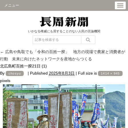
メニュー
いかなる権威にも屈することのない人民の言論機関
←
広島や鳥取でも「令和の百姓一揆」 地方の現場で農家と消費者が
行動 未来に向けたネットワークを産地からつくる
北広島町百姓一揆21日 (1)
By
|
Published
2025年8月3日
|
Full size is
chosyu
1414 × 945
pixels