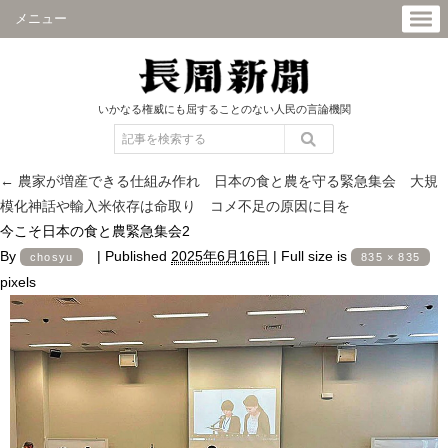
メニュー
いかなる権威にも屈することのない人民の言論機関
←
農家が増産できる仕組み作れ 日本の食と農を守る緊急集会 大規
模化神話や輸入米依存は命取り コメ不足の原因に目を
今こそ日本の食と農緊急集会2
By
|
Published
2025年6月16日
|
Full size is
chosyu
835 × 835
pixels