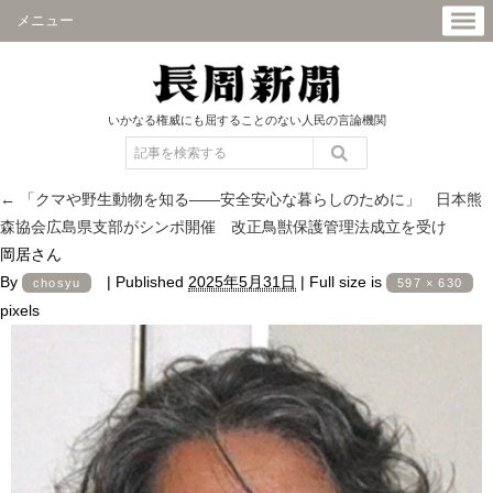
メニュー
いかなる権威にも屈することのない人民の言論機関
←
「クマや野生動物を知る――安全安心な暮らしのために」 日本熊
森協会広島県支部がシンポ開催 改正鳥獣保護管理法成立を受け
岡居さん
By
|
Published
2025年5月31日
|
Full size is
chosyu
597 × 630
pixels