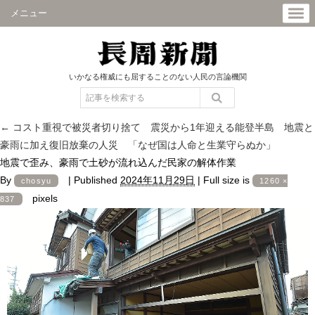
メニュー
いかなる権威にも屈することのない人民の言論機関
←
コスト重視で被災者切り捨て 震災から1年迎える能登半島 地震と
豪雨に加え復旧放棄の人災 「なぜ国は人命と生業守らぬか」
地震で歪み、豪雨で土砂が流れ込んだ民家の解体作業
By
|
Published
2024年11月29日
|
Full size is
chosyu
1260 ×
pixels
837