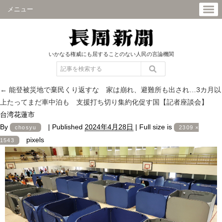
メニュー
いかなる権威にも屈することのない人民の言論機関
←
能登被災地で棄民くり返すな 家は崩れ、避難所も出され…3カ月以
上たってまだ車中泊も 支援打ち切り集約化促す国【記者座談会】
台湾花蓮市
By
|
Published
2024年4月28日
|
Full size is
chosyu
2309 ×
pixels
1543