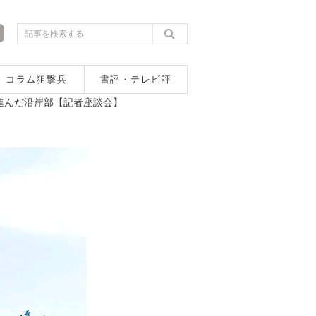
コラム狙撃兵
書評・テレビ評
進んだ沿岸部【記者座談会】