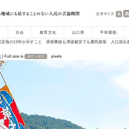
社会
教育文化
山口県
平和運動
災地の13年が示すこと 原発事故も津波被災でも棄民政策 人口流出
日
|
Full size is
pixels
837 × 837