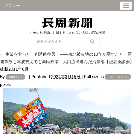
メニュー
いかなる権威にも屈することのない人民の言論機関
←
生業を奪った「創造的復興」――東北被災地の13年が示すこと 原
発事故も津波被災でも棄民政策 人口流出進んだ沿岸部【記者座談会】
雄勝2011年6月
By
|
Published
2024年3月15日
|
Full size is
chosyu
1260 × 837
pixels