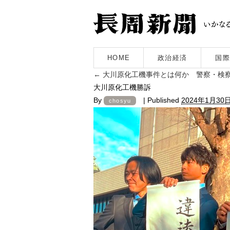
HOME
政治経済
国際
←
大川原化工機事件とは何か 警察・検
大川原化工機勝訴
By
|
Published
2024年1月30
chosyu