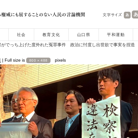
社会
教育文化
山口県
平和運動
察がでっち上げた度外れた冤罪事件 政治に忖度し出世欲で事実を捏造
日
|
Full size is
pixels
800 × 488