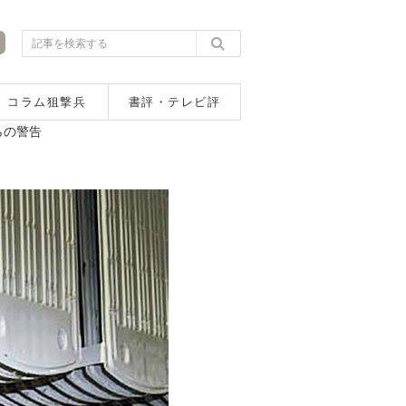
コラム狙撃兵
書評・テレビ評
らの警告