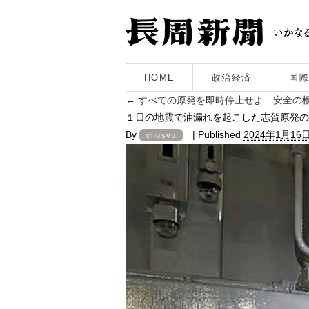
HOME
政治経済
国際
←
すべての原発を即時停止せよ 安全の
１日の地震で油漏れを起こした志賀原発の
By
|
Published
2024年1月16
chosyu