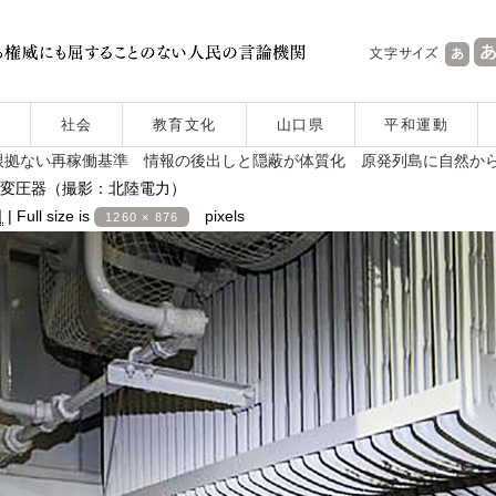
社会
教育文化
山口県
平和運動
根拠ない再稼働基準 情報の後出しと隠蔽が体質化 原発列島に自然か
変圧器（撮影：北陸電力）
日
|
Full size is
pixels
1260 × 876