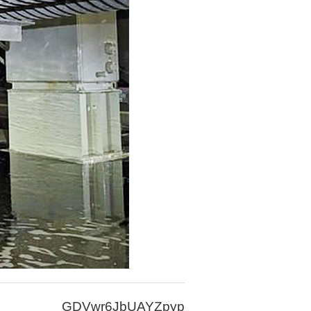
GDVwr6JbUAYZpyp