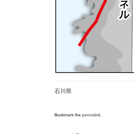
石川県
Bookmark the
permalink
.