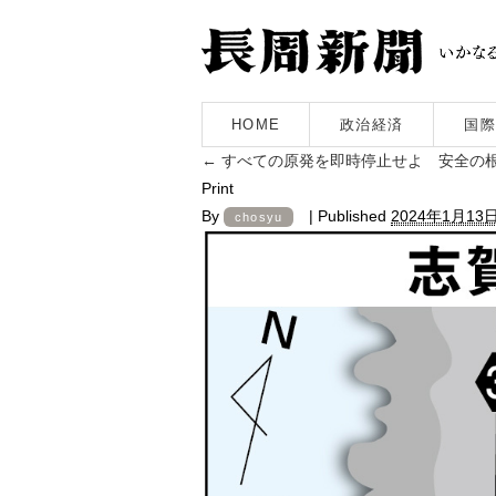
HOME
政治経済
国際
←
すべての原発を即時停止せよ 安全の
Print
By
|
Published
2024年1月13
chosyu