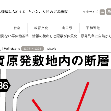
社会
教育文化
山口県
平和運動
根拠ない再稼働基準 情報の後出しと隠蔽が体質化 原発列島に自然か
日
|
Full size is
pixels
1177 × 1225