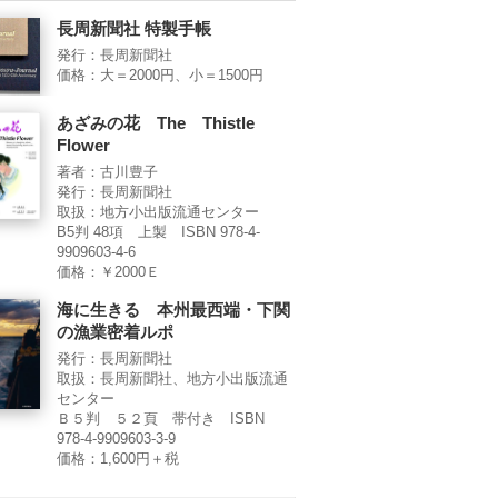
長周新聞社 特製手帳
発行：長周新聞社
価格：大＝2000円、小＝1500円
あざみの花 The Thistle
Flower
著者：古川豊子
発行：長周新聞社
取扱：地方小出版流通センター
B5判 48項 上製 ISBN 978-4-
9909603-4-6
価格：￥2000Ｅ
海に生きる 本州最西端・下関
の漁業密着ルポ
発行：長周新聞社
取扱：長周新聞社、地方小出版流通
センター
Ｂ５判 ５２頁 帯付き ISBN
978-4-9909603-3-9
価格：1,600円＋税