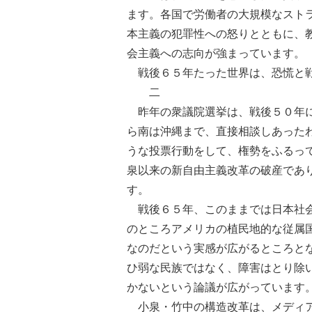
ます。各国で労働者の大規模なスト
本主義の犯罪性への怒りとともに、
会主義への志向が強まっています。
戦後６５年たった世界は、恐慌と戦
二
昨年の衆議院選挙は、戦後５０年に
ら南は沖縄まで、直接相談しあった
うな投票行動をして、権勢をふるっ
泉以来の新自由主義改革の破産であ
す。
戦後６５年、このままでは日本社会
のところアメリカの植民地的な従属
なのだという実感が広がるところと
ひ弱な民族ではなく、障害はとり除
かないという論議が広がっています
小泉・竹中の構造改革は、メディア