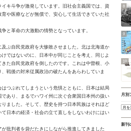
ライキ斗争が激発しています。旧社会主義国では、資
教育や医療などが無償で、安心して生活できていた社
争と革命の大激動の情勢となっています。
及ぶ自民党政府を大惨敗させました。北は北海道か
わけではないのに、日本中が同じことを考え、同じよ
てきた自民党政府を倒したのです。これは中曽根、小
り、戦後の対米従属政治の破たんをあらわしていま
はつぶれてしまうという危惧とともに、日本は結局
月別
国であり、まるでハワイ州に次ぐ合衆国日本州の扱い
なりました。そして、歴史を持つ日本民族はそれほど
いて日本の経済・社会の立て直しをしないわけにはい
。
新刊
が批判者を袋だたきにしながら推進してきました