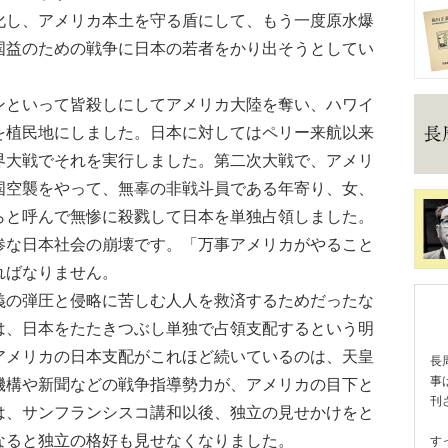
し、アメリカ本土を守る盾にして、もう一度原水爆
国益のための戦争に日本の若者をかり出そうとしてい
といって皆殺しにしてアメリカ大陸を奪い、ハワイ
を植民地にしました。日本に対してはペリー来航以来
界大戦でそれを実行しました。第二次大戦で、アメリ
国空襲をやって、無辜の非戦斗員である年寄り、女、
らと呼んで無惨に殺戮して日本を単独占領しました。
惨な日本社会の崩壊です。「万事アメリカがやること
ればなりません。
の弾圧と侵略に苦しむ人人を救済するためだったな
は、日本をたたきつぶし単独で占領支配するという明
アメリカの日本支配がこれほど続いているのは、天皇
長
事
機構や新聞などの戦争指導勢力が、アメリカの目下と
刊
は、サンフランシスコ講和以後、独立の見せかけをと
なると独立の格好も見せなくなりました。
す