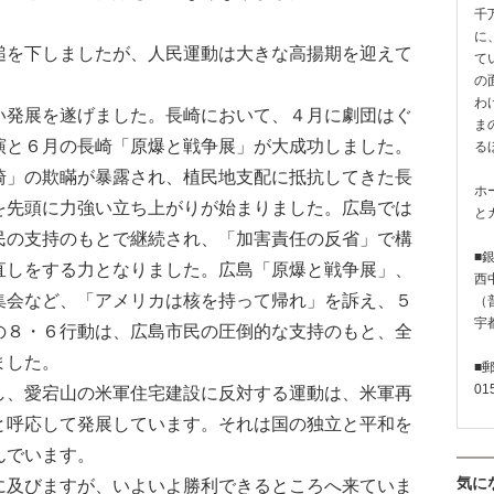
千
に
を下しましたが、人民運動は大きな高揚期を迎えて
て
の
わ
発展を遂げました。長崎において、４月に劇団はぐ
ま
演と６月の長崎「原爆と戦争展」が大成功しました。
る
崎」の欺瞞が暴露され、植民地支配に抵抗してきた長
ホ
を先頭に力強い立ち上がりが始まりました。広島では
と
民の支持のもとで継続され、「加害責任の反省」で構
■
直しをする力となりました。広島「原爆と戦争展」、
西
集会など、「アメリカは核を持って帰れ」を訴え、５
（普
宇
の８・６行動は、広島市民の圧倒的な支持のもと、全
ました。
■
01
、愛宕山の米軍住宅建設に反対する運動は、米軍再
と呼応して発展しています。それは国の独立と平和を
んでいます。
気に
及びますが、いよいよ勝利できるところへ来ていま