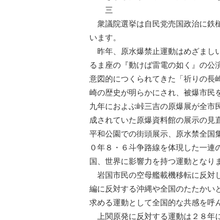
三
衆議院選挙は自民党売国政治に鉄槌
います。
昨年、原水爆禁止運動はめざましい
るま座の『動けば雷電の如く』の公
意図的につくられてきた「祈りの長
崎の歴史が明らかにされ、被爆市民
九年におよぶ峠三吉の原爆展が全市
成されていた原爆資料館の展示の見
平和公園での街頭展示、原水禁全国
０年８・６斗争路線を体現した一連
国、世界に影響力を持つ運動となり
岩国市民の空母艦載機移転に反対し
編に反対する沖縄や全国のたたかい
求める運動として全国的な共感を呼
上関原発に反対する運動は２８年に