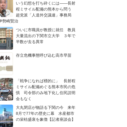
いう幻想を打ち砕くには――長射
程ミサイル配備の熊本から問う
超党派「人道外交議連」事務局
伊勢崎賢治
ついに市職員が教授に就任 教員
大量流出の下関市立大学 ３年で
半数が去る異常
存立危機事態呼び込む高市早苗
「戦争になれば標的に」 長射程
ミサイル配備めぐる熊本市民の危
惧 司令部のみ地下化し住民説明
会もなく
大丸閉店が物語る下関の今 来年
8月で77年の歴史に幕 水産都市
の栄枯盛衰を象徴【記者座談会】