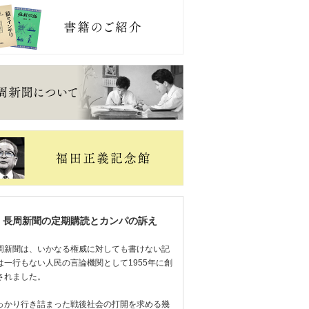
長周新聞の定期購読とカンパの訴え
周新聞は、いかなる権威に対しても書けない記
は一行もない人民の言論機関として1955年に創
されました。
っかり行き詰まった戦後社会の打開を求める幾