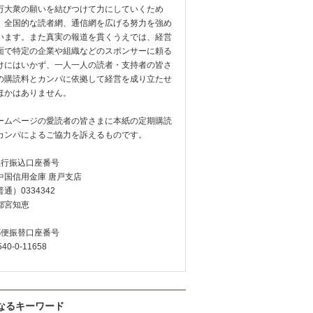
万大衆の願いを結びつけて力にしていくため
、全国的な読者網、通信網を広げる努力を強め
います。また真実の報道を貫くうえでは、経営
面で特定の企業や組織などのスポンサーに頼る
けにはいかず、一人一人の読者・支持者の皆さ
の購読料とカンパに依拠して経営を成り立たせ
ほかはありません。
ームページの愛読者の皆さまに本紙の定期購読
カンパによるご協力を訴えるものです。
銀行振込口座番号
中国信用金庫 唐戸支店
通）0334342
都宮知恵
郵便振替口座番号
540-0-11658
なるキーワード