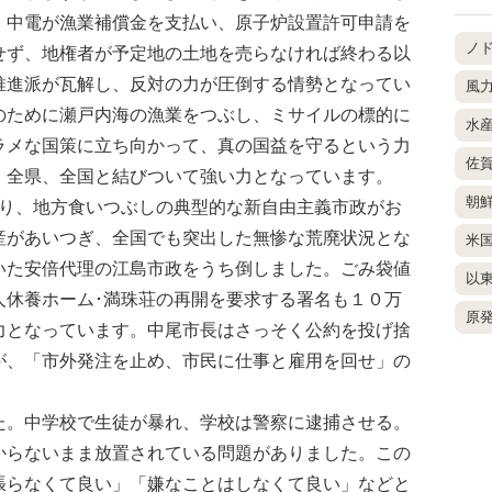
、中電が漁業補償金を支払い、原子炉設置許可申請を
ノ
せず、地権者が予定地の土地を売らなければ終わる以
推進派が瓦解し、反対の力が圧倒する情勢となってい
風
のために瀬戸内海の漁業をつぶし、ミサイルの標的に
水
ラメな国策に立ち向かって、真の国益を守るという力
佐
、全県、全国と結びついて強い力となっています。
朝
り、地方食いつぶしの典型的な新自由主義市政がお
産があいつぎ、全国でも突出した無惨な荒廃状況とな
米
いた安倍代理の江島市政をうち倒しました。ごみ袋値
以
人休養ホーム･満珠荘の再開を要求する署名も１０万
原
力となっています。中尾市長はさっそく公約を投げ捨
が、「市外発注を止め、市民に仕事と雇用を回せ」の
。中学校で生徒が暴れ、学校は警察に逮捕させる。
からないまま放置されている問題がありました。この
張らなくて良い」「嫌なことはしなくて良い」などと