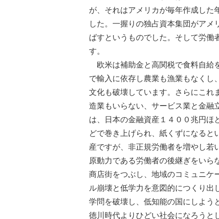
が、それはアメリカが毎年作成した
した。一握りの独占資本集団がアメ
ばすというものでした。そして労働
す。
欧米は補助金と高関税で食料自給を
で輸入に依存し農業も漁業もなくし
文化も破壊しています。さらにこれ
造業もいらない、サービス業と金融
は、日本の金融資産１４００兆円ほ
どで巻き上げられ、紙くずになると
産ですが、非正規労働者を増やし若
原動力である労働者の後継ぎをいら
商店街をつぶし、地域のコミュニケ
ル崩壊と低学力を意図的につくり出
学問を破壊し、低知能の国にしよう
徳川時代よりひどい社会になろうと