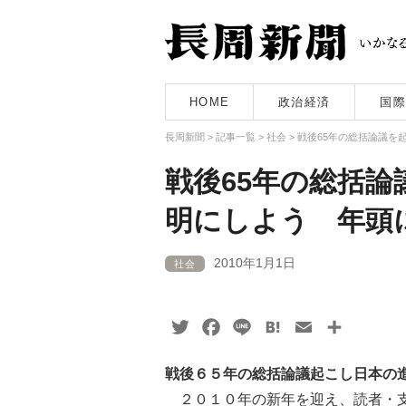
HOME
政治経済
国際
長周新聞
>
記事一覧
>
社会
>
戦後65年の総括論議を
戦後65年の総括
明にしよう 年頭
2010年1月1日
社会
Twitter
Facebook
Line
Hatena
Email
共
有
戦後６５年の総括論議起こし日本の
２０１０年の新年を迎え、読者・支