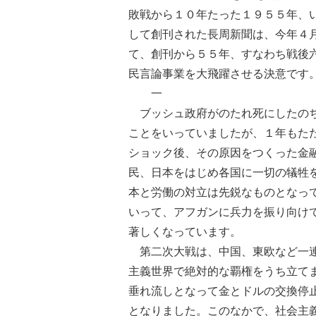
敗戦から１０年たった１９５５年、
して創刊された長周新聞は、今年４
て、創刊から５５年、すなわち戦後
民言論事業を大飛躍させる決意です
一
ブッシュ政府がのたれ死にしたのち
ことをいっていましたが、１年もた
ショック後、その原因をつくった金
民、日本をはじめ各国に一切の犠牲
本と労働の対立は先鋭なものとなっ
いって、アフガンに兵力を振り向け
著しくなっています。
第二次大戦は、中国、東欧など一連
主義世界で絶対的な覇権をうち立て
垂れ流しとなって金とドルの交換停
となりました。このなかで、社会主