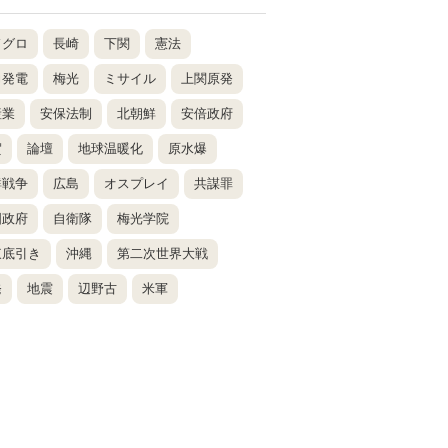
ドグロ
長崎
下関
憲法
力発電
梅光
ミサイル
上関原発
産業
安保法制
北朝鮮
安倍政府
賀
論壇
地球温暖化
原水爆
鮮戦争
広島
オスプレイ
共謀罪
国政府
自衛隊
梅光学院
東底引き
沖縄
第二次世界大戦
発
地震
辺野古
米軍