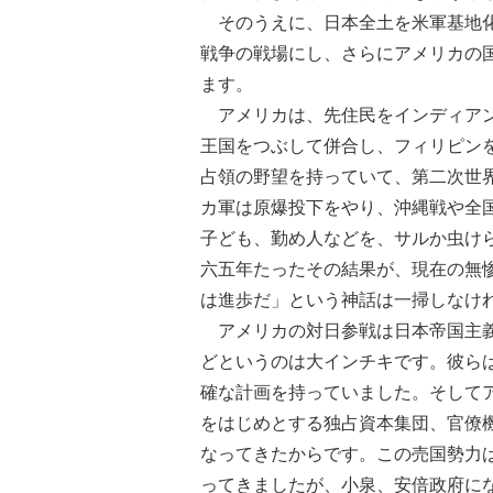
そのうえに、日本全土を米軍基地化
戦争の戦場にし、さらにアメリカの
ます。
アメリカは、先住民をインディアン
王国をつぶして併合し、フィリピン
占領の野望を持っていて、第二次世
カ軍は原爆投下をやり、沖縄戦や全
子ども、勤め人などを、サルか虫け
六五年たったその結果が、現在の無
は進歩だ」という神話は一掃しなけ
アメリカの対日参戦は日本帝国主義
どというのは大インチキです。彼ら
確な計画を持っていました。そして
をはじめとする独占資本集団、官僚
なってきたからです。この売国勢力
ってきましたが、小泉、安倍政府に