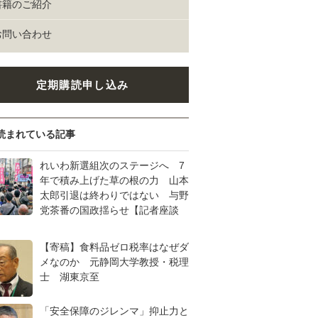
書籍のご紹介
お問い合わせ
定期購読申し込み
読まれている記事
れいわ新選組次のステージへ 7
年で積み上げた草の根の力 山本
太郎引退は終わりではない 与野
党茶番の国政揺らせ【記者座談
【寄稿】食料品ゼロ税率はなぜダ
メなのか 元静岡大学教授・税理
士 湖東京至
「安全保障のジレンマ」抑止力と