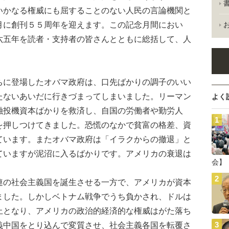
いかなる権威にも屈することのない人民の言論機関と
月に創刊５５周年を迎えます。この記念月間におい
六五年を読者・支持者の皆さんとともに総括して、人
。
に登場したオバマ政府は、口先ばかりの調子のいい
たないあいだに行きづまってしまいました。リーマン
よく
融投機資本ばかりを救済し、自国の労働者や勤労人
を押しつけてきました。恐慌のなかで貧富の格差、資
ています。またオバマ政府は「イラクからの撤退」と
ていますが泥沼に入るばかりです。アメリカの衰退は
会】
の社会主義国を誕生させる一方で、アメリカが資本
ました。しかしベトナム戦争でうち負かされ、ドルは
止となり、アメリカの政治的経済的な権威はがた落ち
義中国をとり込んで変質させ、社会主義各国を転覆さ