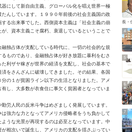
武器にして新自由主義、グローバル化を唱え世界一極
破たんしています。１９９０年前後の社会主義国の政
長・
画する出来事でした。西側資本主義は「社会主義の崩
たが、資本主義こそ腐朽、衰退しているということで
融独占体が支配している時代に、一切の社会的な規
するものであり、金融独占体が好き放題に暴利をむさ
った利ザヤ稼ぎが世界の経済を支配し、社会の基本で
経済をさんざんに破壊してきました。その結果、各国
３分の１が貧困ライン以下の生活となりました。アメ
占有し、大多数が衣食住に事欠く貧困者となっていま
勤労人民の反米斗争はめざましく発展しています。
争は強力な力となってアメリカ侵略者をうち負かして
たような光景が再現するのは必至となっています。中
府が相次いで誕生し、アメリカの支配を揺さぶってい