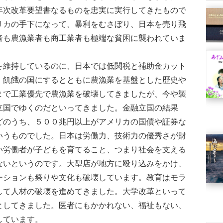
年次改革要望書なるものを忠実に実行してきたもので
リカの手下になって、暴利をむさぼり、日本を売り飛
者も農漁業者も商工業者も極端な貧困に襲われていま
維持しているのに、日本では低関税と補助金カット
、飢餓の国にするとともに農漁業を基盤とした歴史や
まで工業優先で農漁業を破壊してきましたが、今や製
立国でゆくのだといってきました。金融立国の結果
どのうち、５００兆円以上がアメリカの国債や証券な
いうものでした。日本は労働力、技術力の優秀さが財
い労働者が子どもを育てること、つまり社会を支える
ないというのです。大型店が地方に殴り込みをかけ、
ーションも祭りや文化も破壊しています。教育はモラ
して人材の破壊を進めてきました。大学改革といって
としてきました。医者にもかかれない、福祉もない、
しています。