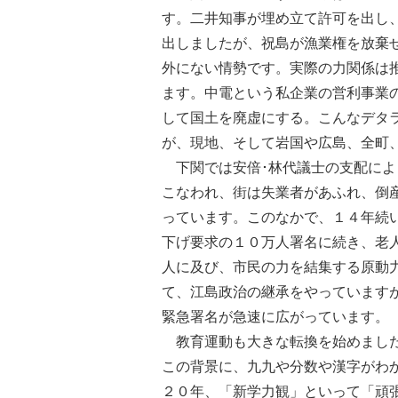
す。二井知事が埋め立て許可を出し
出しましたが、祝島が漁業権を放棄
外にない情勢です。実際の力関係は
ます。中電という私企業の営利事業
して国土を廃虚にする。こんなデタ
が、現地、そして岩国や広島、全町
下関では安倍･林代議士の支配によ
こなわれ、街は失業者があふれ、倒
っています。このなかで、１４年続
下げ要求の１０万人署名に続き、老
人に及び、市民の力を結集する原動
て、江島政治の継承をやっています
緊急署名が急速に広がっています。
教育運動も大きな転換を始めました
この背景に、九九や分数や漢字がわ
２０年、「新学力観」といって「頑