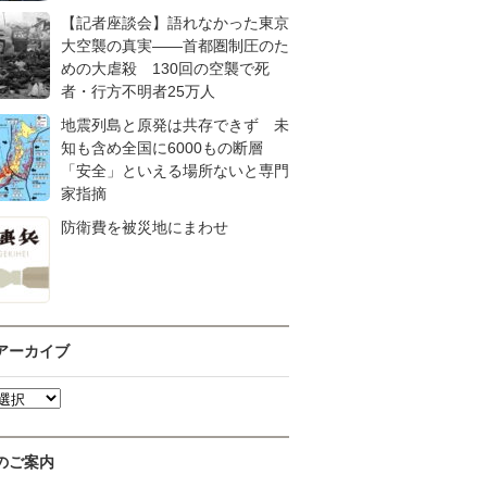
【記者座談会】語れなかった東京
大空襲の真実――首都圏制圧のた
めの大虐殺 130回の空襲で死
者・行方不明者25万人
地震列島と原発は共存できず 未
知も含め全国に6000もの断層
「安全」といえる場所ないと専門
家指摘
防衛費を被災地にまわせ
アーカイブ
のご案内