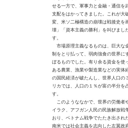
せる一方で、軍事力と金融・通信を
支配をはかってきました。これが大
変、米ソ二極構造の崩壊は戦後史を
壊」「資本主義の勝利」を叫びまし
す。
市場原理主義なるものは、巨大な金
制をとり払って、弱肉強食の世界に
ぼるものでした。有り余る資金を使
ある農業、漁業や製造業などの実体
の国民経済が破たんし、世界人口の
リカでは、人口の１％が富の半分を
す。
このようななかで、世界の労働者や
イラク、アフガン人民の民族解放戦
おり、ベトナム戦争でたたき出され
南米では社会主義を志向した左翼政