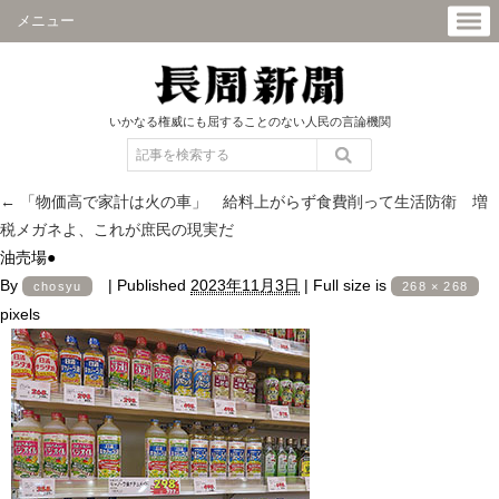
メニュー
いかなる権威にも屈することのない人民の言論機関
←
「物価高で家計は火の車」 給料上がらず食費削って生活防衛 増
税メガネよ、これが庶民の現実だ
油売場●
By
|
Published
2023年11月3日
|
Full size is
chosyu
268 × 268
pixels