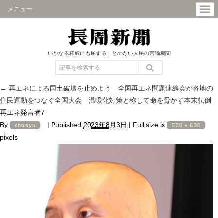
メニュー
いかなる権威にも屈することのない人民の言論機関
←
再エネによる国土破壊を止めよう 全国再エネ問題連絡会が各地の
住民運動をつなぐ全国大会 温暖化対策と称して命を脅かす本末転倒
再エネ発言者7
By
|
Published
2023年8月3日
|
Full size is
chosyu
570 × 630
pixels