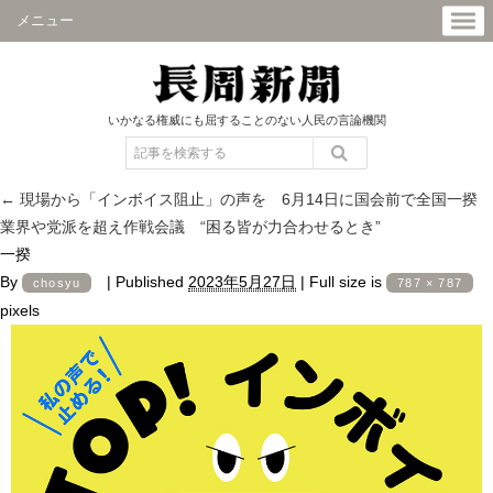
メニュー
いかなる権威にも屈することのない人民の言論機関
←
現場から「インボイス阻止」の声を 6月14日に国会前で全国一揆
業界や党派を超え作戦会議 “困る皆が力合わせるとき”
一揆
By
|
Published
2023年5月27日
|
Full size is
chosyu
787 × 787
pixels