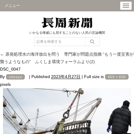
メニュー
いかなる権威にも屈することのない人民の言論機関
←
原発処理水の海洋放出を問う 専門家が問題点指摘 “もう一度災害が
襲うようなもの” ふくしま環境フォーラムより(2)
DSC_0047
By
|
Published
2023年4月27日
|
Full size is
chosyu
600 × 600
pixels