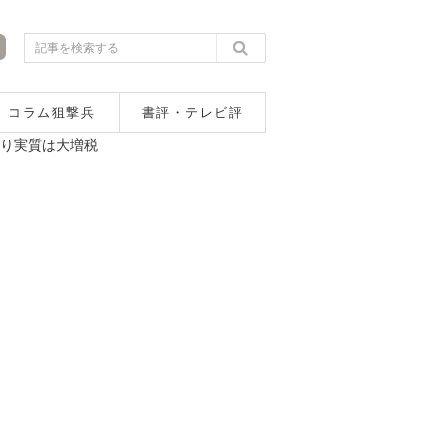
コラム狙撃兵
書評・テレビ評
偽り実質は大増税