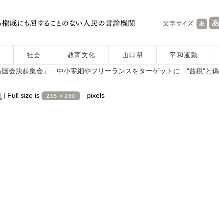
社会
教育文化
山口県
平和運動
国会決起集会」 中小零細やフリーランスをターゲットに “益税”と
日
|
Full size is
pixels
235 × 260