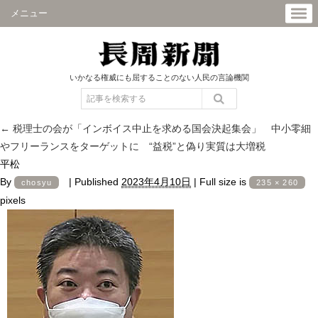
メニュー
いかなる権威にも屈することのない人民の言論機関
←
税理士の会が「インボイス中止を求める国会決起集会」 中小零細
やフリーランスをターゲットに “益税”と偽り実質は大増税
平松
By
|
Published
2023年4月10日
|
Full size is
chosyu
235 × 260
pixels