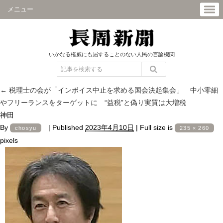
メニュー
いかなる権威にも屈することのない人民の言論機関
←
税理士の会が「インボイス中止を求める国会決起集会」 中小零細
やフリーランスをターゲットに “益税”と偽り実質は大増税
神田
By
|
Published
2023年4月10日
|
Full size is
chosyu
235 × 260
pixels