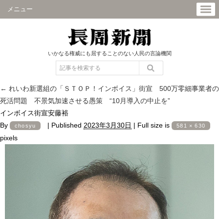
メニュー
いかなる権威にも屈することのない人民の言論機関
←
れいわ新選組の「ＳＴＯＰ！インボイス」街宣 500万零細事業者の
死活問題 不景気加速させる愚策 “10月導入の中止を”
インボイス街宣安藤裕
By
|
Published
2023年3月30日
|
Full size is
chosyu
581 × 630
pixels