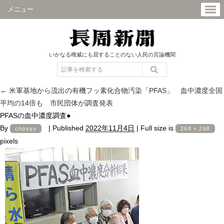
メニュー
いかなる権威にも屈することのない人民の言論機関
←
米軍基地から流出の有機フッ素化合物汚染「PFAS」 血中濃度全国
平均の14倍も 市民団体が調査発表
PFASの血中濃度調査●
By
|
Published
2022年11月4日
|
Full size is
chosyu
268 × 268
pixels