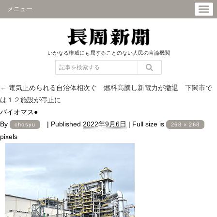
メニュー
いかなる権威にも屈することのない人民の言論機関
←
電気止められる自治体相次ぐ 燃料高騰し新電力が撤退 下関市で
は１２施設が停止に
バイオマス●
By
|
Published
2022年9月6日
|
Full size is
chosyu
268 × 268
pixels