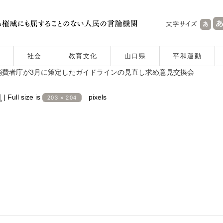
社会
教育文化
山口県
平和運動
費者庁が3月に策定したガイドラインの見直し求め意見交換会
日
|
Full size is
pixels
203 × 204