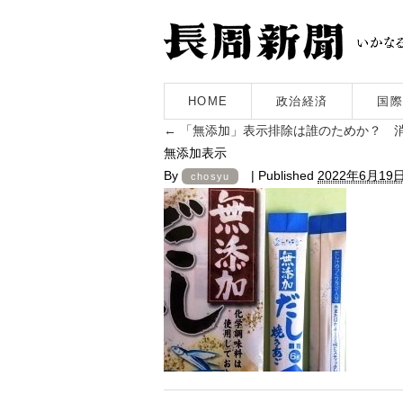
HOME
政治経済
国際
←
「無添加」表示排除は誰のためか？ 消
無添加表示
By
|
Published
2022年6月19
chosyu