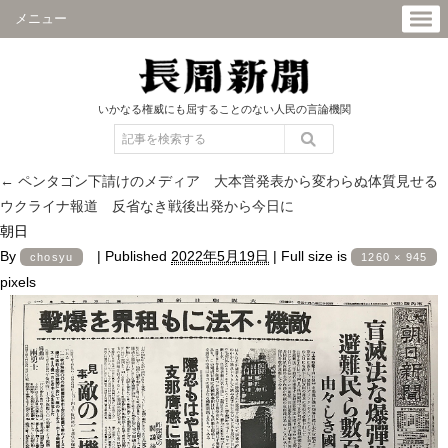
メニュー
いかなる権威にも屈することのない人民の言論機関
←
ペンタゴン下請けのメディア 大本営発表から変わらぬ体質見せる
ウクライナ報道 反省なき戦後出発から今日に
朝日
By
|
Published
2022年5月19日
|
Full size is
chosyu
1260 × 945
pixels