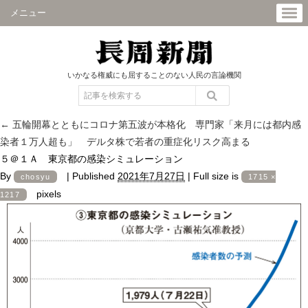
メニュー
いかなる権威にも屈することのない人民の言論機関
←
五輪開幕とともにコロナ第五波が本格化 専門家「来月には都内感
染者１万人超も」 デルタ株で若者の重症化リスク高まる
５＠１Ａ 東京都の感染シミュレーション
By
|
Published
2021年7月27日
|
Full size is
chosyu
1715 ×
pixels
1217