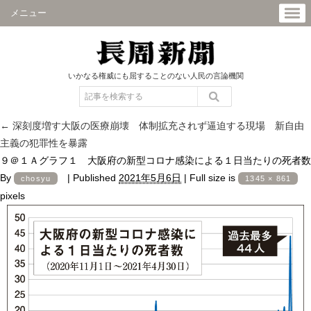
メニュー
いかなる権威にも屈することのない人民の言論機関
←
深刻度増す大阪の医療崩壊 体制拡充されず逼迫する現場 新自由
主義の犯罪性を暴露
９＠１Ａグラフ１ 大阪府の新型コロナ感染による１日当たりの死者数
By
|
Published
2021年5月6日
|
Full size is
chosyu
1345 × 861
pixels