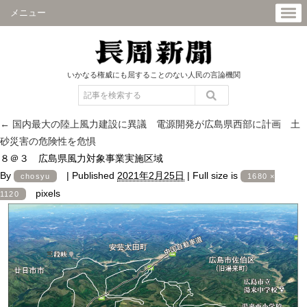
メニュー
いかなる権威にも屈することのない人民の言論機関
←
国内最大の陸上風力建設に異議 電源開発が広島県西部に計画 土
砂災害の危険性を危惧
８＠３ 広島県風力対象事業実施区域
By
|
Published
2021年2月25日
|
Full size is
chosyu
1680 ×
pixels
1120