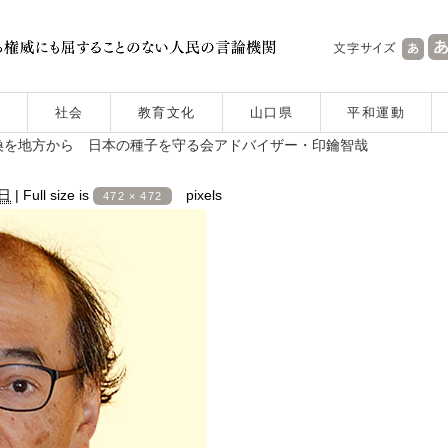
社会
教育文化
山口県
平和運動
換を地方から 日本の種子を守る会アドバイザー・印鑰智哉
1日
|
Full size is
pixels
472 × 472