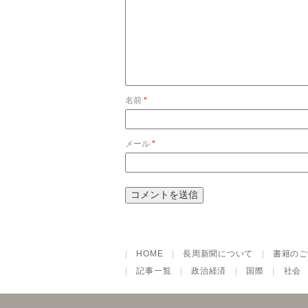
名前
*
メール
*
|
HOME
|
長周新聞について
|
書籍のご
|
記事一覧
|
政治経済
|
国際
|
社会