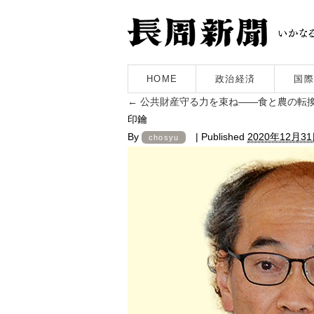
HOME
政治経済
国際
←
公共財産守る力を束ね――食と農の転
印鑰
By
|
Published
2020年12月3
chosyu