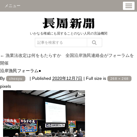
メニュー
いかなる権威にも屈することのない人民の言論機関
←
漁業法改定は何をもたらすか 全国沿岸漁民連絡会がフォーラムを
開催
沿岸漁民フォーラム●
By
|
Published
2020年12月7日
|
Full size is
chosyu
268 × 268
pixels