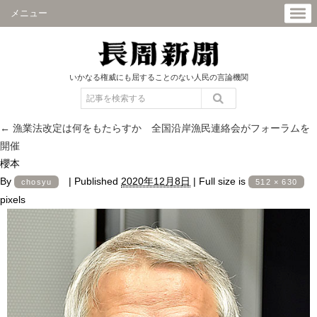
メニュー
いかなる権威にも屈することのない人民の言論機関
←
漁業法改定は何をもたらすか 全国沿岸漁民連絡会がフォーラムを
開催
櫻本
By
|
Published
2020年12月8日
|
Full size is
chosyu
512 × 630
pixels