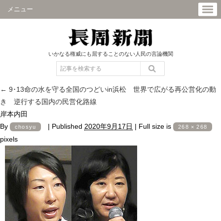
メニュー
いかなる権威にも屈することのない人民の言論機関
←
9･13命の水を守る全国のつどいin浜松 世界で広がる再公営化の動
き 逆行する国内の民営化路線
岸本内田
By
|
Published
2020年9月17日
|
Full size is
chosyu
268 × 268
pixels