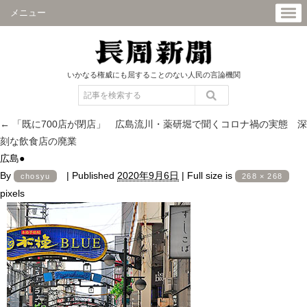
メニュー
いかなる権威にも屈することのない人民の言論機関
←
「既に700店が閉店」 広島流川・薬研堀で聞くコロナ禍の実態 深
刻な飲食店の廃業
広島●
By
|
Published
2020年9月6日
|
Full size is
chosyu
268 × 268
pixels