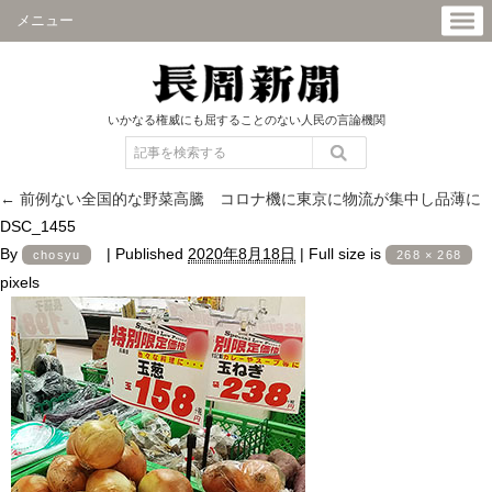
メニュー
いかなる権威にも屈することのない人民の言論機関
←
前例ない全国的な野菜高騰 コロナ機に東京に物流が集中し品薄に
DSC_1455
By
|
Published
2020年8月18日
|
Full size is
chosyu
268 × 268
pixels