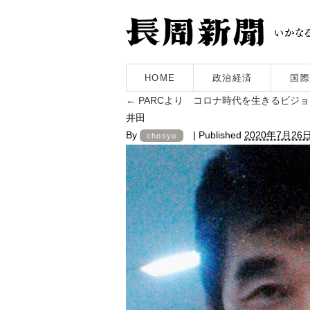
HOME
政治経済
国際
←
PARCより コロナ時代を生きるビジ
井田
By
|
Published
2020年7月26
chosyu