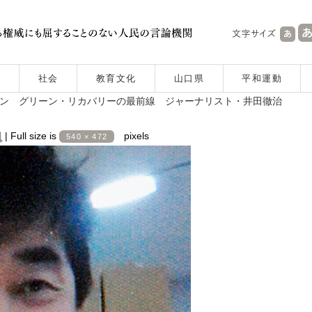
社会
教育文化
山口県
平和運動
ョン グリーン・リカバリーの最前線 ジャーナリスト・井田徹治
日
|
Full size is
pixels
540 × 472