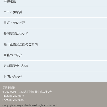
平和運動
コラム狙撃兵
書評・テレビ評
長周新聞について
福田正義記念館のご案内
書籍のご紹介
定期購読申し込み
お問い合わせ
長周新聞社
〒750-0008 山口県下関市田中町10番2号
TEL:083-222-9377
FAX:083-222-9399
Copyright chosyu-shimbun All Rights Reserved.