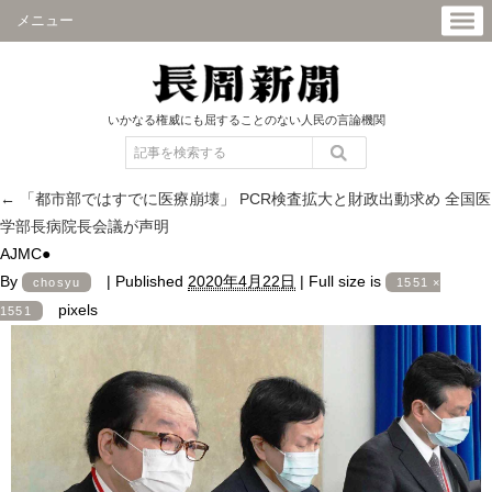
メニュー
いかなる権威にも屈することのない人民の言論機関
←
「都市部ではすでに医療崩壊」 PCR検査拡大と財政出動求め 全国医
学部長病院長会議が声明
AJMC●
By
|
Published
2020年4月22日
|
Full size is
chosyu
1551 ×
pixels
1551