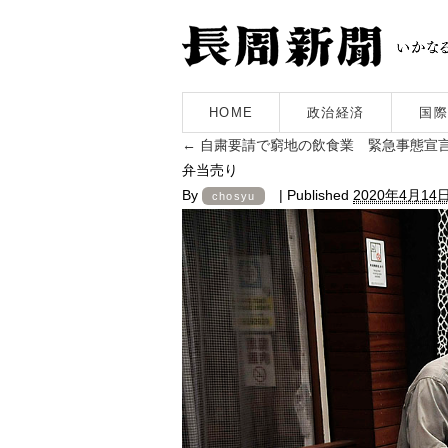
HOME
政治経済
国際
←
自粛要請で窮地の飲食業 緊急事態宣
弁当売り
By
|
Published
2020年4月14
chosyu