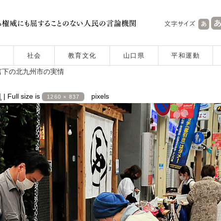
社会
教育文化
山口県
平和運動
言下の北九州市の実情
日
|
Full size is
pixels
1260 × 837