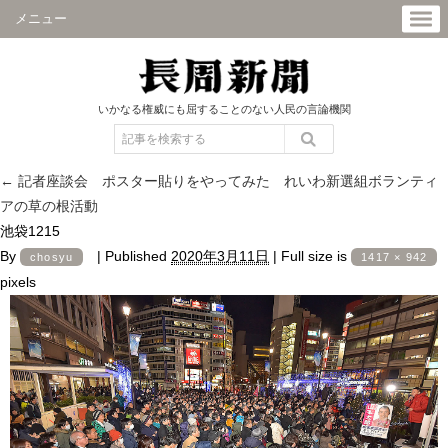
メニュー
いかなる権威にも屈することのない人民の言論機関
←
記者座談会 ポスター貼りをやってみた れいわ新選組ボランティ
アの草の根活動
池袋1215
By
|
Published
2020年3月11日
|
Full size is
chosyu
1417 × 942
pixels