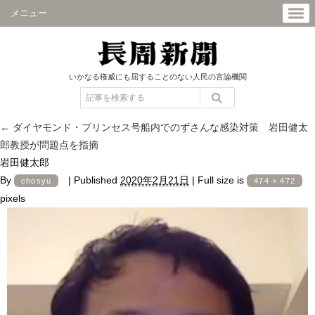
メニュー
いかなる権威にも屈することのない人民の言論機関
←
ダイヤモンド・プリンセス号船内でのずさんな感染対策 岩田健太
郎教授が問題点を指摘
岩田健太郎
By
|
Published
2020年2月21日
|
Full size is
chosyu
474 × 472
pixels