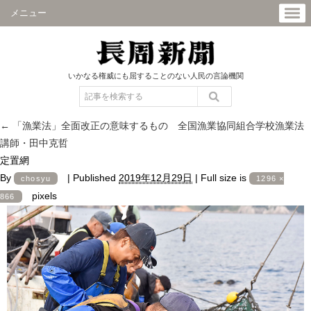
メニュー
いかなる権威にも屈することのない人民の言論機関
←
「漁業法」全面改正の意味するもの 全国漁業協同組合学校漁業法
講師・田中克哲
定置網
By
|
Published
2019年12月29日
|
Full size is
chosyu
1296 ×
pixels
866