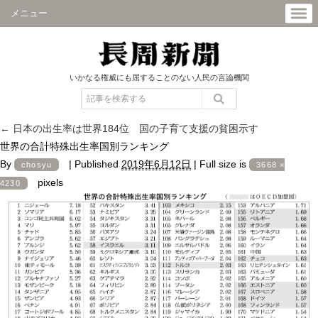
メニュー
いかなる権威にも屈することのない人民の言論機関
←
日本の出生率は世界184位 国の子育て支援の貧困示す
世界の合計特殊出生率国別ランキング
By
|
Published
2019年6月12日
|
Full size is
chosyu
3668 ×
pixels
4230