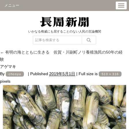
メニュー
いかなる権威にも屈することのない人民の言論機関
←
有明の海とともに生きる 佐賀・川副町ノリ養殖漁民の50年の経
験
アゲマキ
By
|
Published
2019年5月1日
|
Full size is
chosyu
510 × 316
pixels