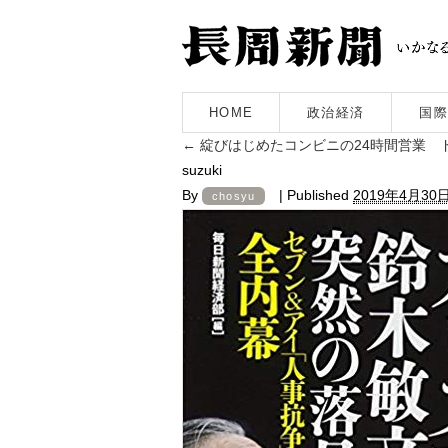
HOME
政治経済
国際
←
綻びはじめたコンビニの24時間営業 
suzuki
By
|
Published
2019年4月30
chosyu