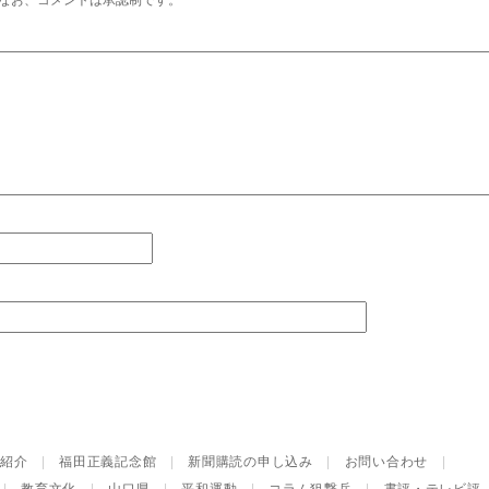
なお、コメントは承認制です。
紹介
|
福田正義記念館
|
新聞購読の申し込み
|
お問い合わせ
|