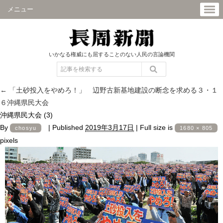
メニュー
いかなる権威にも屈することのない人民の言論機関
←
「土砂投入をやめろ！」 辺野古新基地建設の断念を求める３・１
６沖縄県民大会
沖縄県民大会 (3)
By
|
Published
2019年3月17日
|
Full size is
chosyu
1680 × 805
pixels