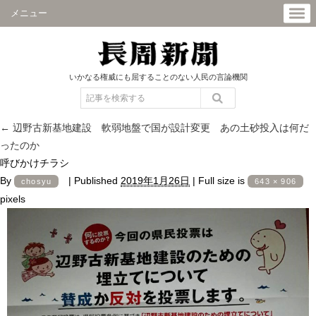
メニュー
いかなる権威にも屈することのない人民の言論機関
←
辺野古新基地建設 軟弱地盤で国が設計変更 あの土砂投入は何だ
ったのか
呼びかけチラシ
By
|
Published
2019年1月26日
|
Full size is
chosyu
643 × 906
pixels